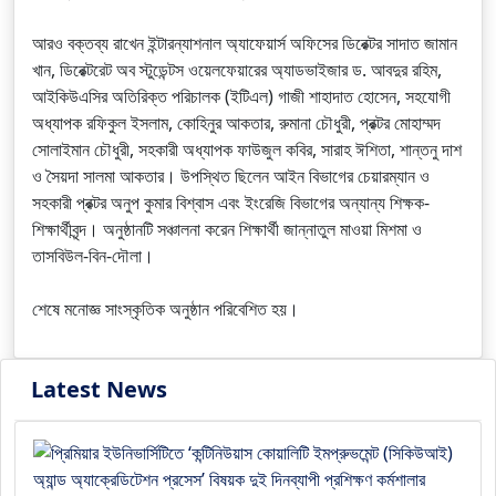
আরও বক্তব্য রাখেন ইন্টারন্যাশনাল অ্যাফেয়ার্স অফিসের ডিরেক্টর সাদাত জামান
খান, ডিরেক্টরেট অব স্টুডেন্টস ওয়েলফেয়ারের অ্যাডভাইজার ড. আবদুর রহিম,
আইকিউএসির অতিরিক্ত পরিচালক (ইটিএল) গাজী শাহাদাত হোসেন, সহযোগী
অধ্যাপক রফিকুল ইসলাম, কোহিনুর আকতার, রুমানা চৌধুরী, প্রক্টর মোহাম্মদ
সোলাইমান চৌধুরী, সহকারী অধ্যাপক ফাউজুল কবির, সারাহ ঈশিতা, শান্তনু দাশ
ও সৈয়দা সালমা আকতার। উপস্থিত ছিলেন আইন বিভাগের চেয়ারম্যান ও
সহকারী প্রক্টর অনুপ কুমার বিশ্বাস এবং ইংরেজি বিভাগের অন্যান্য শিক্ষক-
শিক্ষার্থীবৃন্দ। অনুষ্ঠানটি সঞ্চালনা করেন শিক্ষার্থী জান্নাতুল মাওয়া মিশমা ও
তাসবিউল-বিন-দৌলা।
শেষে মনোজ্ঞ সাংস্কৃতিক অনুষ্ঠান পরিবেশিত হয়।
Latest News