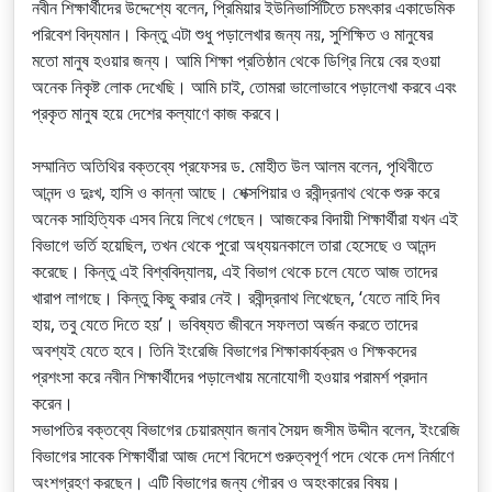
নবীন শিক্ষার্থীদের উদ্দেশ্যে বলেন, প্রিমিয়ার ইউনিভার্সিটিতে চমৎকার একাডেমিক
পরিবেশ বিদ্যমান। কিন্তু এটা শুধু পড়ালেখার জন্য নয়, সুশিক্ষিত ও মানুষের
মতো মানুষ হওয়ার জন্য। আমি শিক্ষা প্রতিষ্ঠান থেকে ডিগ্রি নিয়ে বের হওয়া
অনেক নিকৃষ্ট লোক দেখেছি। আমি চাই, তোমরা ভালোভাবে পড়ালেখা করবে এবং
প্রকৃত মানুষ হয়ে দেশের কল্যাণে কাজ করবে।
সম্মানিত অতিথির বক্তব্যে প্রফেসর ড. মোহীত উল আলম বলেন, পৃথিবীতে
আনন্দ ও দুঃখ, হাসি ও কান্না আছে। শেক্সপিয়ার ও রবীন্দ্রনাথ থেকে শুরু করে
অনেক সাহিত্যিক এসব নিয়ে লিখে গেছেন। আজকের বিদায়ী শিক্ষার্থীরা যখন এই
বিভাগে ভর্তি হয়েছিল, তখন থেকে পুরো অধ্যয়নকালে তারা হেসেছে ও আনন্দ
করেছে। কিন্তু এই বিশ্ববিদ্যালয়, এই বিভাগ থেকে চলে যেতে আজ তাদের
খারাপ লাগছে। কিন্তু কিছু করার নেই। রবীন্দ্রনাথ লিখেছেন, ‘যেতে নাহি দিব
হায়, তবু যেতে দিতে হয়’। ভবিষ্যত জীবনে সফলতা অর্জন করতে তাদের
অবশ্যই যেতে হবে। তিনি ইংরেজি বিভাগের শিক্ষাকার্যক্রম ও শিক্ষকদের
প্রশংসা করে নবীন শিক্ষার্থীদের পড়ালেখায় মনোযোগী হওয়ার পরামর্শ প্রদান
করেন।
সভাপতির বক্তব্যে বিভাগের চেয়ারম্যান জনাব সৈয়দ জসীম উদ্দীন বলেন, ইংরেজি
বিভাগের সাবেক শিক্ষার্থীরা আজ দেশে বিদেশে গুরুত্বপূর্ণ পদে থেকে দেশ নির্মাণে
অংশগ্রহণ করছেন। এটি বিভাগের জন্য গৌরব ও অহংকারের বিষয়।