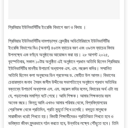
প্রিমিয়ার ইউনিভার্সিটির ইংরেজি বিভাগে বরণ ও বিদায় ।
প্রিমিয়ার ইউনিভার্সিটির দামপাড়াস্থ কেন্দ্রীয় অডিটোরিয়ামে ইউনিভার্সিটির
ইংরেজি বিভাগের বিএ (অনার্স) ৪৬তম ব্যাচের বরণ এবং ৩৯তম ব্যাচের বিদায়
উপলক্ষ্যে এক বর্ণাঢ্য অনুষ্ঠানের আয়োজন করা হয়। ২৮ আগস্ট ২০২৫,
বৃহস্পতিবার, সকাল ১০টায় অনুষ্ঠিত এই অনুষ্ঠানে প্রধান অতিথি ছিলেন প্রিমিয়ার
ইউনিভার্সিটির মাননীয় উপাচার্য অধ্যাপক এস. এম. নছরুল কদির। সম্মানিত
অতিথি ছিলেন কলা অনুষদের ডিন প্রফেসর ড. মোহীত উল আলম। বিভাগের
চেয়ারম্যান জনাব সৈয়দ জসীম উদ্দীনের সভাপতিত্বে অনুষ্ঠানে প্রধান অতিথির
বক্তব্যে উপাচার্য অধ্যাপক এস. এম. নছরুল কদির বলেন, বিদায়ের অর্থ এটা নয়
যে, পড়ালেখার সমাপ্তি ঘটে গেছে। আমি শিক্ষক। আমার শিক্ষকতার বয়স
অনেক বছর। কিন্তু আমি এখনও আমার পরিবার থেকে, বিশ্ববিদ্যালয়ের
শ্রেণিকক্ষ থেকে প্রতিদিন, প্রতি মুহূর্তে শিখে চলেছি। বস্তুত মানুষকে
সারাজীবন ধরেই শিখতে হয়। বিদায়ী শিক্ষার্থীদেরও প্রতিনিয়ত শিখতে হবে ও
ভবিষ্যত জীবন সুন্দরভাবে গঠন করতে হবে, উন্নতির লক্ষ্যে পৌঁছুতে হবে। তিনি